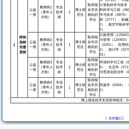
学（0710）、作物
取得报
计算机科学与技术（
教师岗1
专业
公益
博士研
名学历
料科学与工程（08
（青年人
技术
2
一类
究生
相应的
学与技术（0876
才岗）
岗
学位
程（0777）、机械
2）、航空宇航科学
5）
行政管理（1204
取得报
呼和
教师岗2
专业
与管理（12040
公益
博士研
名学历
浩特
（青年人
技术
1
（0201）、应用经
1
一类
究生
相应的
市委
才岗）
岗
2）、统计学（027
学位
党校
01）
取得报
教师岗3
专业
环境科学与工程（08
公益
博士研
名学历
（青年人
技术
6）、生态学（07
2
一类
究生
相应的
才岗）
岗
与荒漠化防治学（0
学位
取得报
教师岗4
专业
公益
博士研
名学历
民族学（0304）、
（青年人
技术
1
一类
究生
相应的
2）
才岗）
岗
学位
网上报名技术支持咨询电话：0471
〖
关闭窗口
〗