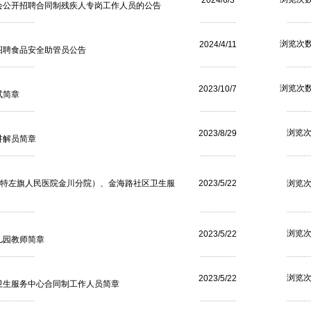
2024/6/3
社会公开招聘合同制残疾人专岗工作人员的公告
------------
-------------
--------
浏览次数
2024/4/11
招聘食品安全助管员公告
------------
-------------
--------
浏览次数
2023/10/7
试简章
------------
-------------
--------
浏览次
2023/8/29
讲解员简章
------------
-------------
--------
特左旗人民医院金川分院）、金海路社区卫生服
2023/5/22
浏览次
------------
-------------
--------
浏览次
2023/5/22
儿园教师简章
------------
-------------
--------
浏览次
2023/5/22
卫生服务中心合同制工作人员简章
------------
-------------
--------